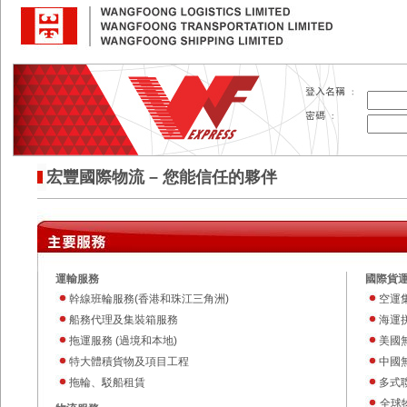
宏豐國際物流 – 您能信任的夥伴
運輸服務
國際貨
幹線班輪服務(香港和珠江三角洲)
空運
船務代理及集裝箱服務
海運拼
拖運服務 (過境和本地)
美國
特大體積貨物及項目工程
中國
拖輪、駁船租賃
多式
全球