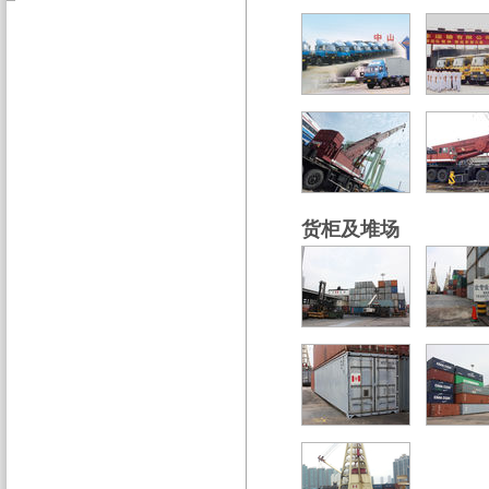
货柜及堆场