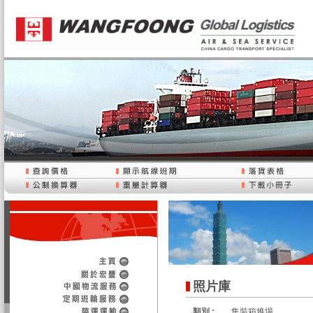
照片庫
類別 :
集裝箱堆場