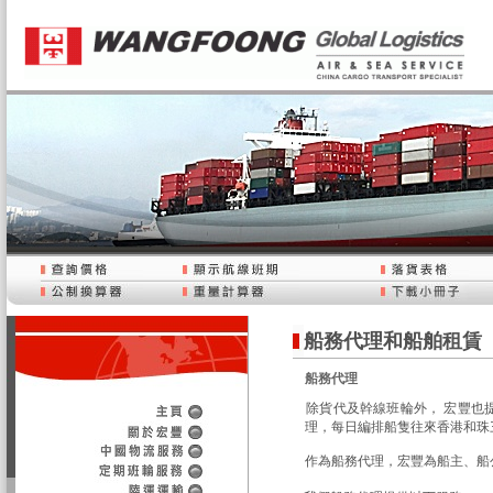
船務代理和船舶租賃
船務代理
除貨代及幹線班輪外， 宏豐也
理，每日編排船隻往來香港和珠
作為船務代理，宏豐為船主、船